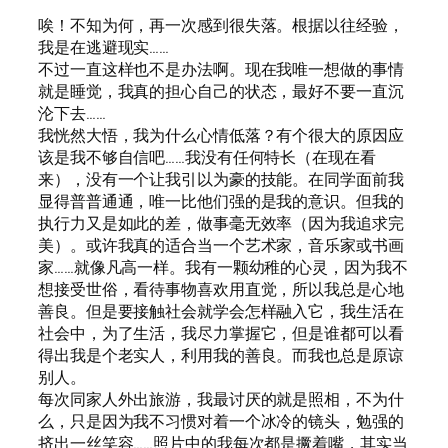
唉！不知为何，再一次感到很失落。根据以往经验，
我是在逃避现实……
不过一直这样也不是办法啊。现在我唯一想做的事情
就是睡觉，我真的担心自己的状态，最好不要一直沉
沦下去……
我恍然大悟，我为什么心情低落？有个很大的原因应
该是我不够自信吧……我没有任何特长（在现在看
来），没有一个让我引以为豪的技能。在同学面前我
显得普普通通，唯一比他们强的是我的意识。但我的
执行力又是如此的差，做事毫无效率（因为我追求完
美）。或许我真的适合当一个艺术家，音乐家或书画
家……就像凡高一样。我有一颗幼稚的心灵，因为我不
想接受世俗，看待事物喜欢用直觉，所以我总是心地
善良。但是要接触社会就学会怎样融入它，我生活在
社会中，为了生活，我尽力掌握它，但是谁都可以看
得出我是个老实人，利用我的善良。而我也总是原谅
别人。
每次同家人外出旅游，我最讨厌的就是照相，不为什
么，只是因为我不习惯对着一个冰冷的镜头，勉强的
挤出一丝笑容……照片中的我每次都是撅着嘴，其实当