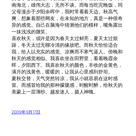
南海北，雄伟大志，无所不谈。而每当吃完晚饭，同
父母漫步于夕阳余晖中，我时常看着天边。秋高气
爽，想象着那些网友，在未知的地方，真是一种很奇
异的感觉。自己在脑海中猜测他们的模样，嘴角露出
一抹浅浅的微笑。
喜欢秋天，或许是因为春天太过鲜亮，夏天太过烦
躁，冬天太过无聊冷清的缘故吧。而秋天恰恰适合
我，给人以充实的感觉。凉爽而不寒气逼人。傍晚和
秋天的感觉相似。我喜欢坐在田野里，看着晚霞余
晖，夕阳西下。我喜欢秋天的颜色，丰收的金黄色，
满月的浅黄色，暖暖的，让我从心里感到舒坦。
夏秋交替，天气突然转凉，我从小就容易在这时感
冒。而感冒给我的那种朦胧感，时醒时醉，给秋天的
美蒙上一层薄纱。越发迷人，摄人神魄。
2009年9月17日