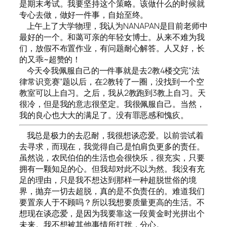
是期末考试。我要坚持这个策略。该做什么的时候就
专心去做，做好一件事，自始至终。
上午上了大学物理，我认为NANAPAN是目前老师中
最好的一个。和蔼可亲的年轻女博士。从来不难为我
们，放假不布置作业，有问题耐心解答。人又好，长
的又乖~超赞的！
今天令我佩服自己的一件事就是去2教4楼交完“法
律常识竞赛”题以后，在2教转了一圈，没找到一个空
教室可以上自习。之后，我从2教跑到3教上自习。天
很冷，但是我的意志很坚定。我很佩服自己。当然，
我的良心也大大的满足了。没有罪恶感和愧疚。
我总是极力的去忍耐，我很想谈恋爱。以前尝试着
去寻求，而现在，我觉得自己是怕肩负更多的责任。
虽然说，农民伯伯的生活也会很快乐，很充实，只要
拥有一颗知足的心。但我却对此不以为然。我没有充
足的理由，只是我不想达到那样一种超脱世俗的境
界，抛弃一切去超脱，真的是不负责任的。难道我们
要置亲人于不顾吗？所以我想要质量更高的生活。不
想现在谈恋爱，是因为我要靠这一段黄金时光拼出个
未来。我不想被其他事情所打扰，分心。