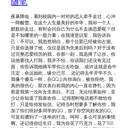
随笔
夜幕降临，看到校园内一对对的恋人牵手走过，心冲
一阵酸楚。在这个人生最美好的年华，我却一个人，
默默的走过。有时会问自己为什么不去谈恋爱呢？但
是不知哪里的一股力量，在我潜意识里，我告诉自
己：不可以。我忽然明白，那个位置已经被你占据。
只是你选择了他，仅仅是因为先来后到吗？对于没有
过完整恋爱经历的我，在那一刻，我选择了让步。你
说他要找人打我，我并不怕，你说我们还没有见过
面，你告诉我他骑车带你岀去吃饭……或许这就是命中
注定，命运如此，缘分已尽……还记得去年开学不久，
我像个傻瓜一样，在QQ上向你表白，被你拒绝。我
真的很伤心，那次表白前我的内心一直在挣扎，因为
那是我第一次向女生表白。不过，无论结果如何，至
少让你知道了我喜欢你……记得那时电话都不敢给你
打，只是给你发短信。记得当时想要多了解你些，我
加了你们班好多同学的QQ，加了你空间好友的QQ。
可是却遭到了一连串的打击。呵呵，多么可笑的事情
啊。还记得你过生日，我为你买了巧克力，花了150