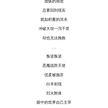
放纵的感觉
总要回到现实
犹如积蓄的洪水
冲破大坝一泻千里
却也无法挽救
……
叛逆叛逆
恶魔战胜天使
优柔被抛弃
白羊初现
烈火附体
眼中的世界自己主宰