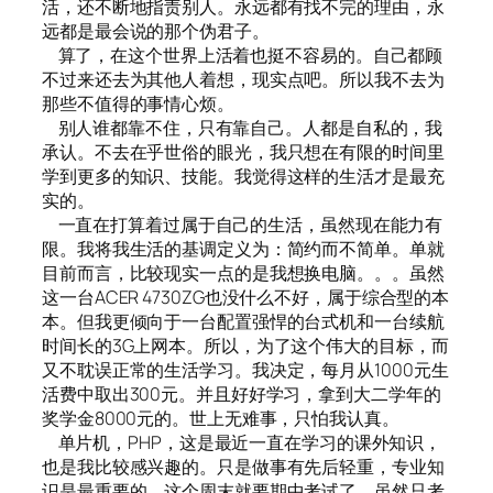
活，还不断地指责别人。永远都有找不完的理由，永
远都是最会说的那个伪君子。
算了，在这个世界上活着也挺不容易的。自己都顾
不过来还去为其他人着想，现实点吧。所以我不去为
那些不值得的事情心烦。
别人谁都靠不住，只有靠自己。人都是自私的，我
承认。不去在乎世俗的眼光，我只想在有限的时间里
学到更多的知识、技能。我觉得这样的生活才是最充
实的。
一直在打算着过属于自己的生活，虽然现在能力有
限。我将我生活的基调定义为：简约而不简单。单就
目前而言，比较现实一点的是我想换电脑。。。虽然
这一台ACER 4730ZG也没什么不好，属于综合型的本
本。但我更倾向于一台配置强悍的台式机和一台续航
时间长的3G上网本。所以，为了这个伟大的目标，而
又不耽误正常的生活学习。我决定，每月从1000元生
活费中取出300元。并且好好学习，拿到大二学年的
奖学金8000元的。世上无难事，只怕我认真。
单片机，PHP，这是最近一直在学习的课外知识，
也是我比较感兴趣的。只是做事有先后轻重，专业知
识是最重要的。这个周末就要期中考试了，虽然只考