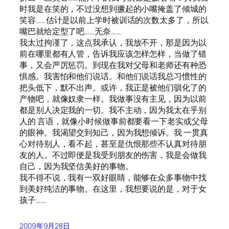
时我是在笑的，不过没想到撅起的小嘴掩盖了倾城的
笑容……估计是以前上学时被训话的次数太多了，所以
嘴巴就给定型了吧……无奈……
我太过拘谨了，这点我承认，我放不开，那是因为以
前在哪里都有人管，告诉我应该怎样怎样，当做了错
事，又会严厉惩罚。到现在我对父母和老师还有种恐
惧感。我害怕和他们说话。和他们说话我总习惯性的
把头低下，默不出声。或许，我正是被他们驯化了的
产物吧，就像奴隶一样。我做事没有主见，因为以前
都是别人决定我的一切。我不主动，因为我太在乎别
人的 言语，就像小时候做事前都要看一下老实或父母
的眼神。我渴望交到知己，因为我想倾诉。我 一贯真
心对待别人，看不起，甚至是仇恨那些不认真对待朋
友的人。不过即便是我受到朋友的伤害，我是会做我
自己，因为我坚信美好的事物。
我不得不说，我有一双好眼睛，能够在众多事物中找
到美好纯洁的事物。在这里，我想要说的是，对于女
孩子……
2009年9月28日