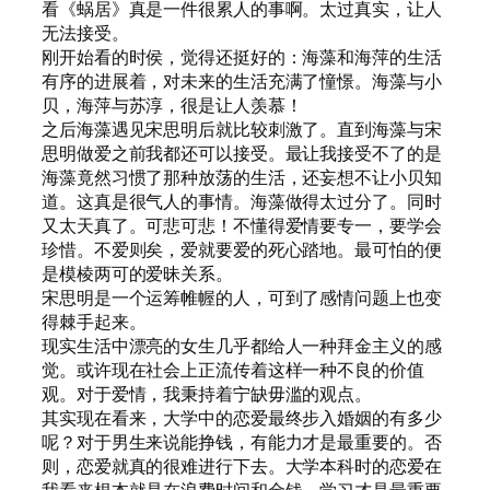
看《蜗居》真是一件很累人的事啊。太过真实，让人
无法接受。
刚开始看的时侯，觉得还挺好的：海藻和海萍的生活
有序的进展着，对未来的生活充满了憧憬。海藻与小
贝，海萍与苏淳，很是让人羡慕！
之后海藻遇见宋思明后就比较刺激了。直到海藻与宋
思明做爱之前我都还可以接受。最让我接受不了的是
海藻竟然习惯了那种放荡的生活，还妄想不让小贝知
道。这真是很气人的事情。海藻做得太过分了。同时
又太天真了。可悲可悲！不懂得爱情要专一，要学会
珍惜。不爱则矣，爱就要爱的死心踏地。最可怕的便
是模棱两可的爱昧关系。
宋思明是一个运筹帷幄的人，可到了感情问题上也变
得棘手起来。
现实生活中漂亮的女生几乎都给人一种拜金主义的感
觉。或许现在社会上正流传着这样一种不良的价值
观。对于爱情，我秉持着宁缺毋滥的观点。
其实现在看来，大学中的恋爱最终步入婚姻的有多少
呢？对于男生来说能挣钱，有能力才是最重要的。否
则，恋爱就真的很难进行下去。大学本科时的恋爱在
我看来根本就是在浪费时间和金钱。学习才是最重要