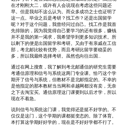
在才刚刚大二，或许有人会说现在考虑这些问题还
早。但是我却不这么认为。而众多成功之士也证明了
这一点。毕业之后是考研？找工作？还是出国留学
呢？对于这个问题，我曾经问过自己。找工作是我首
先排除的，因为我觉得自己要学习的还有很多，赚钱
并不是我的第一渴求，我希望学到更多知识技术。所
以剩下的便是出国留学和考研。又由于有亲戚在工信
部，考北邮比较有优势，而且考研比留学要稳妥的
多，所以我最终选择考研。虽然也向往出国…­
通过在网上搜查，我了解到考北邮通信的研究生需要
考通信原理和信号与系统这两门专业课。恰巧这个学
期开了信号与系统，但教材不是北邮指定的。不幸的
是他指定的那本教材当当网和卓越网都没有卖，无奈
之下去淘宝买。通信原理这门课要到以后才学，所以
现在不着急。­
说到信号与系统这门课，我觉得还是挺不好学的。不
仅仅是这门，这个学期的课都挺变态的。除了体育。
本打算这学期好好学的，现在是不好好学都不行了。­