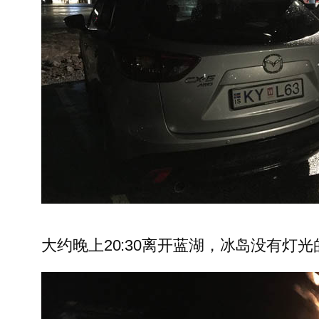
大约晚上20:30离开蓝湖，冰岛没有灯