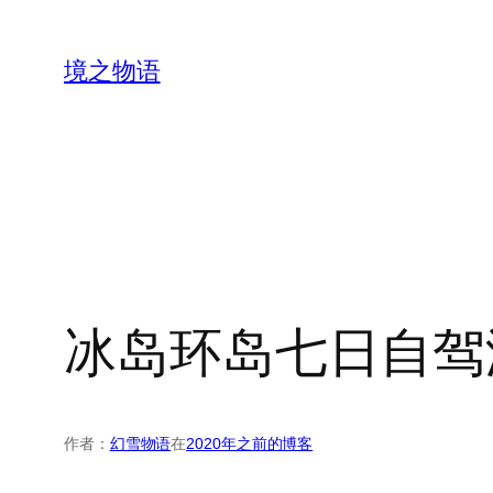
跳
至
境之物语
内
容
冰岛环岛七日自驾
作者：
幻雪物语
在
2020年之前的博客